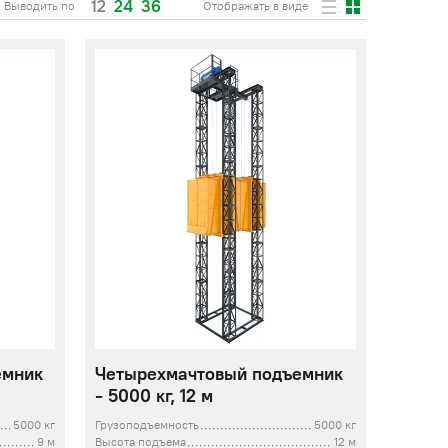
12
24
36
Выводить по
Отображать в виде
емник
Четырехмачтовый подъемник
- 5000 кг, 12 м
5000 кг
Грузоподъемность
5000 кг
9 м
Высота подъема
12 м