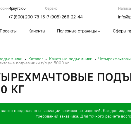
оссии
Иркутск
Cервис
Написа
+7 (800) 200-78-15
+7 (905) 266-22-44
info@p
Проекты
Клиенты
Полезные страницы
Сферы п
 подъемники
Каталог
Канатные подъемники
Четырехмачтовы
чтовые подъемники г/п до 5000 кг
ТЫРЕХМАЧТОВЫЕ ПОДЪ
0 КГ
аталоге представлены вариации возможных изделий. Каждое издел
требований заказчика. Для точного расчета вос