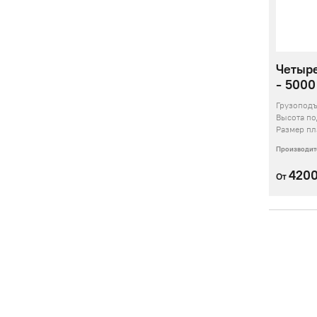
Четыр
- 5000 
Грузопод
Высота п
Размер пл
Производит
420
От