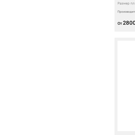
Размер пл
Производит
280
От