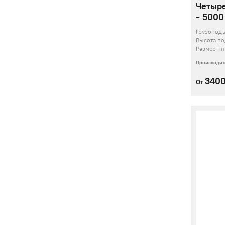
Четыр
- 5000 
Грузопод
Высота п
Размер пл
Производит
340
От