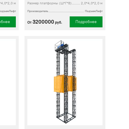
*4,0*2,0 м
Размер платформы (Ш*Г*В)
2,0*4,0*2,0 м
ПодъемЛифт
Производитель
ПодъемЛифт
3200000
обнее
Подробнее
От
руб.