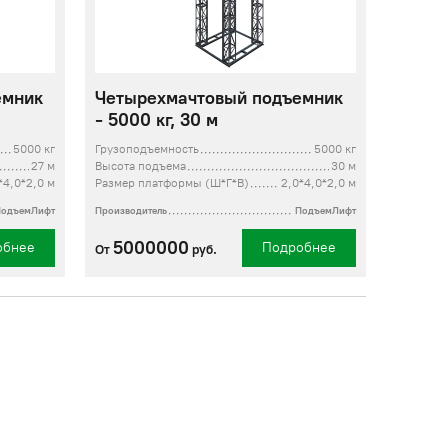
емник
Четырехмачтовый подъемник
- 5000 кг, 30 м
5000 кг
Грузоподъемность
5000 кг
27 м
Высота подъема
30 м
*4,0*2,0 м
Размер платформы (Ш*Г*В)
2,0*4,0*2,0 м
ПодъемЛифт
Производитель
ПодъемЛифт
5000000
обнее
Подробнее
От
руб.