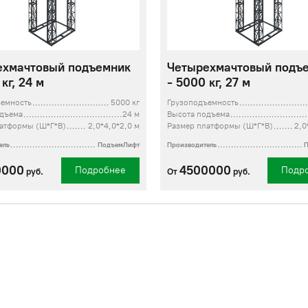
ехмачтовый подъемник
Четырехмачтовый подъ
кг, 24 м
- 5000 кг, 27 м
ъемность
5000 кг
Грузоподъемность
одъема
24 м
Высота подъема
атформы (Ш*Г*В)
2,0*4,0*2,0 м
Размер платформы (Ш*Г*В)
2,0
ель
ПодъемЛифт
Производитель
0000
4500000
Подробнее
Подр
руб.
От
руб.