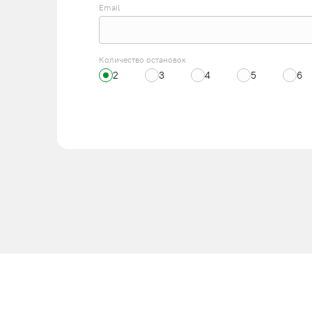
Email
Количество остановок
2
3
4
5
6