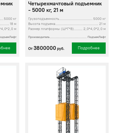
емник
Четырехмачтовый подъемник
- 5000 кг, 21 м
5000 кг
Грузоподъемность
5000 кг
18 м
Высота подъема
21 м
*4,0*2,0 м
Размер платформы (Ш*Г*В)
2,0*4,0*2,0 м
ПодъемЛифт
Производитель
ПодъемЛифт
3800000
обнее
Подробнее
От
руб.