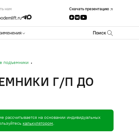
ть нам
Скачать презентацию
odemlift.ru
рименения
Поиск
е подъемники
ЕМНИКИ Г/П ДО
ие рассчитывается на основании индивидуальных
пользуйтесь
калькулятором
.