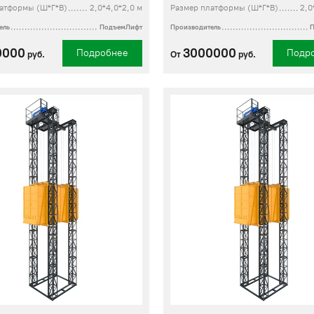
атформы (Ш*Г*В)
2,0*4,0*2,0 м
Размер платформы (Ш*Г*В)
2,0
ель
ПодъемЛифт
Производитель
0000
3000000
Подробнее
Подр
руб.
От
руб.