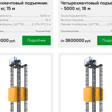
ехмачтовый подъемник
Четырехмачтовый подъ
кг, 15 м
- 5000 кг, 18 м
ъемность
5000 кг
Грузоподъемность
одъема
15 м
Высота подъема
атформы (Ш*Г*В)
2,0*4,0*2,0 м
Размер платформы (Ш*Г*В)
2,0
ель
ПодъемЛифт
Производитель
0000
3600000
Подробнее
Подр
руб.
От
руб.