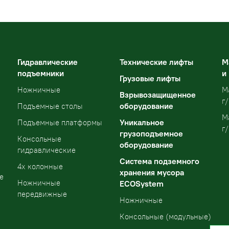
Гидравлические
Технические лифты
М
подъемники
и
Грузовые лифты
Ножничные
М
Взрывозащищенное
г/
оборудование
Подъемные столы
М
Уникальное
Подъемные платформы
г/
грузоподъемное
Консольные
оборудование
гидравлические
Система подземного
4х колонные
хранения мусора
е
Ножничные
ECOSystem
передвижные
Ножничные
Консольные (модульные)