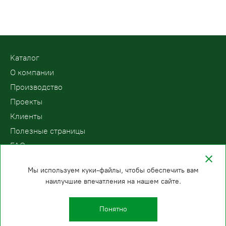
Kаталог
О компании
Производство
Проекты
Клиенты
Полезные страницы
FAQ
Контакты
Мы используем куки-файлы, чтобы обеспечить вам
наилучшие впечатления на нашем сайте.
ООО «ПодъемЛифт»
Бесплатный звонок по России
Политика
8 (800) 200-78-15
конфиденциальности
Понятно
Иркутск
E-mail: