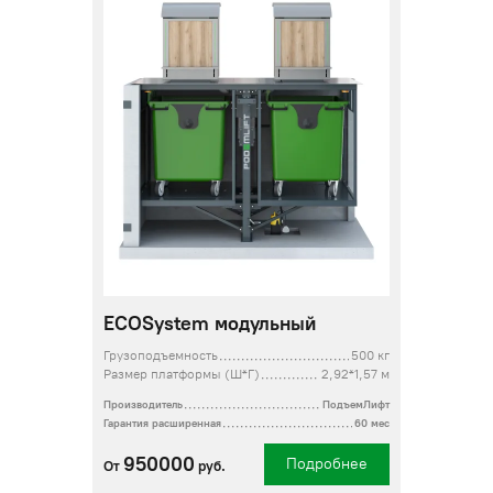
ECOSystem модульный
Грузоподъемность
500 кг
Размер платформы (Ш*Г)
2,92*1,57 м
Производитель
ПодъемЛифт
Гарантия расширенная
60 мес
950000
Подробнее
От
руб.