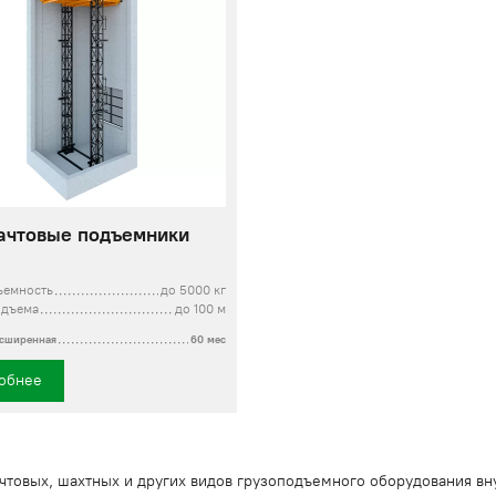
ачтовые подъемники
ъемность
до 5000 кг
одъема
до 100 м
асширенная
60 мес
обнее
ачтовых, шахтных и других видов грузоподъемного оборудования вн