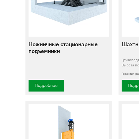
Ножничные стационарные
Шахтн
подъемники
Грузопод
Высота п
Гарантия р
Подробнее
Подр