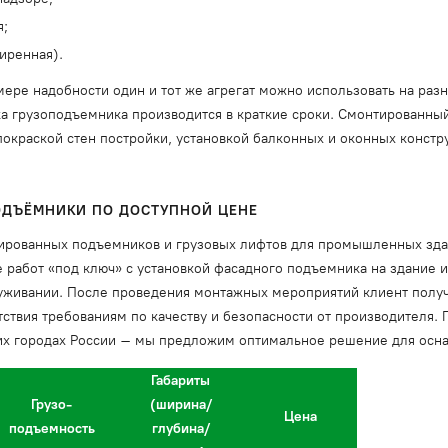
я;
иренная).
мере надобности один и тот же агрегат можно использовать на разн
 грузоподъемника производится в краткие сроки. Смонтированный
окраской стен постройки, установкой балконных и оконных конструк
ПОДЪЁМНИКИ ПО ДОСТУПНОЙ ЦЕНЕ
ированных подъемников и грузовых лифтов для промышленных зда
 работ «под ключ» с установкой фасадного подъемника на здание 
уживании. После проведения монтажных мероприятий клиент получ
ствия требованиям по качеству и безопасности от производителя. 
угих городах России – мы предложим оптимальное решение для ос
Габариты
Грузо-
(ширина/
Цена
подъемность
глубина/