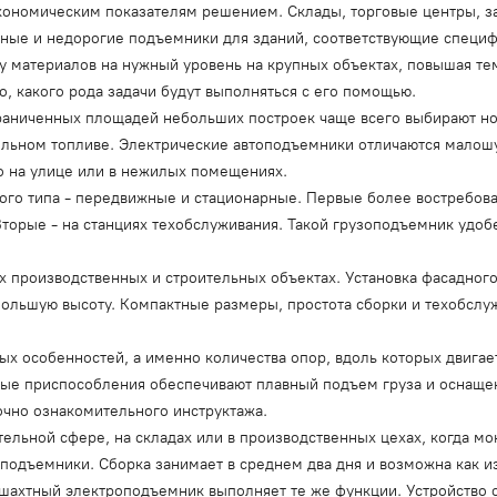
экономическим показателям решением. Склады, торговые центры, 
енные и недорогие подъемники для зданий, соответствующие специ
у материалов на нужный уровень на крупных объектах, повышая те
о, какого рода задачи будут выполняться с его помощью.
граниченных площадей небольших построек чаще всего выбирают 
дизельном топливе. Электрические автоподъемники отличаются мало
о на улице или в нежилых помещениях.
го типа - передвижные и стационарные. Первые более востребова
Вторые - на станциях техобслуживания. Такой грузоподъемник удоб
х производственных и строительных объектах. Установка фасадного
большую высоту. Компактные размеры, простота сборки и техобсл
ых особенностей, а именно количества опор, вдоль которых двигае
ные приспособления обеспечивают плавный подъем груза и оснащен
очно ознакомительного инструктажа.
ельной сфере, на складах или в производственных цехах, когда мо
подъемники. Сборка занимает в среднем два дня и возможна как из
 шахтный электроподъемник выполняет те же функции. Устройство 