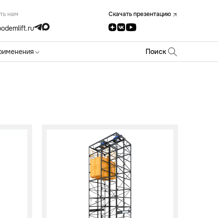
ть нам
Скачать презентацию
odemlift.ru
рименения
Поиск