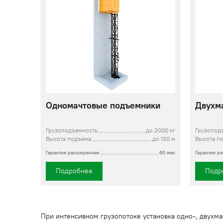
Одномачтовые подъемники
Двухм
Грузоподъемность
до 2000 кг
Грузопод
Высота подъема
до 100 м
Высота п
Гарантия расширенная
60 мес
Гарантия р
Подробнее
Подр
При интенсивном грузопотоке установка одно-, двухм