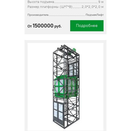
Высота подъема
9 м
Размер платформы (Ш*Г*В)
2,0*2,0*2,0 м
Производитель
ПодъемЛифт
1500000
Подробнее
От
руб.