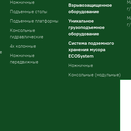
Ножничные
М
Взрывозащищенное
г/
оборудование
Подъемные столы
М
Уникальное
Подъемные платформы
г/
грузоподъемное
Консольные
оборудование
гидравлические
Система подземного
4х колонные
хранения мусора
е
Ножничные
ECOSystem
передвижные
Ножничные
Консольные (модульные)