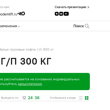
ть нам
Скачать презентацию
odemlift.ru
рименения
Поиск
алые грузовые лифты г/п 300 кг
/П 300 КГ
ие рассчитывается на основании индивидуальных
пользуйтесь
калькулятором
.
12
24
36
Выводить по
Отображать в виде