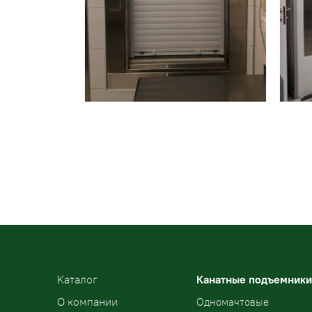
Kаталог
Канатные подъемники
О компании
Одномачтовые