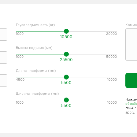
Грузоподъемность (кг)
Комме
1000
20000
10500
Высота подъема (мм)
1000
50000
25500
Длина платформы (мм)
4500
10000
5500
Ширина платформы (мм)
Нажима
1000
10000
обраб
5500
reCAP
apply.