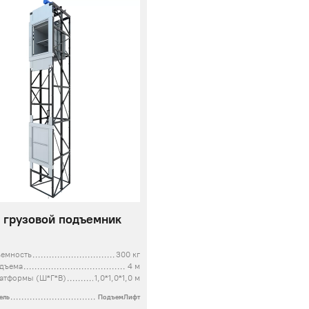
 грузовой подъемник
ъемность
300 кг
одъема
4 м
атформы (Ш*Г*В)
1,0*1,0*1,0 м
ель
ПодъемЛифт