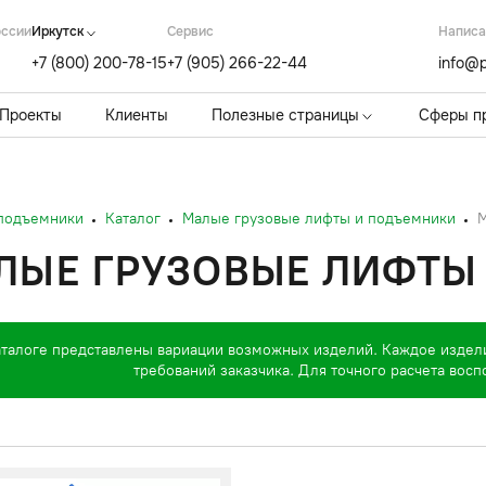
оссии
Иркутск
Cервис
Написа
+7 (800) 200-78-15
+7 (905) 266-22-44
info@p
Проекты
Клиенты
Полезные страницы
Сферы п
 подъемники
Каталог
Малые грузовые лифты и подъемники
М
ЛЫЕ ГРУЗОВЫЕ ЛИФТЫ Г
аталоге представлены вариации возможных изделий. Каждое издел
требований заказчика. Для точного расчета вос