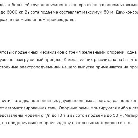
ладают большей грузоподъемностью по сравнению с одномачтовыми
до 6000 кг. Высота подъема составляет максимум 50 м. Двухконс
дках, в промышленном производстве.
товых подъемных механизмов с тремя железными опорами, одна из
очно-разгрузочный процесс. Каждая из них рассчитана на 5 т, что в
хстоечные электроподъемники нашего выпуска применяются на произ
 сути - это два полноценных двухконсольных агрегата, расположе
ет автоматизированная таль. Опорные рамы монтируются либо к ст
едставлены модели с г/п до 10 т и высотой подъема до 50 м. Чет
, на предприятиях по производству панельных материалов и т. д.