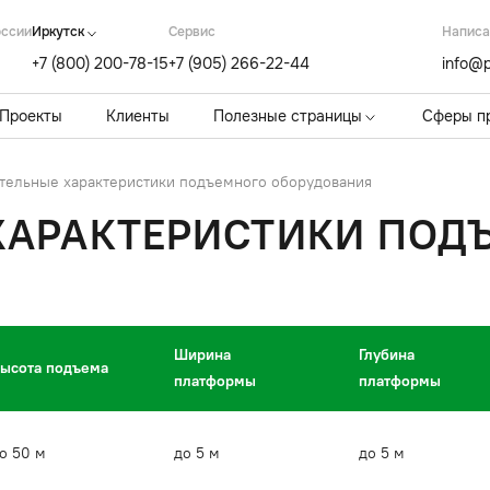
оссии
Иркутск
Cервис
Написа
+7 (800) 200-78-15
+7 (905) 266-22-44
info@p
Проекты
Клиенты
Полезные страницы
Сферы п
тельные характеристики подъемного оборудования
ХАРАКТЕРИСТИКИ ПОД
Ширина
Глубина
ысота подъема
платформы
платформы
о 50 м
до 5 м
до 5 м