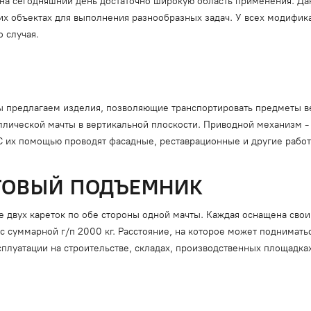
на сегодняшний день достаточно широкую область применения. Да
их объектах для выполнения разнообразных задач. У всех модифик
 случая.
Мы предлагаем изделия, позволяющие транспортировать предметы вес
ллической мачты в вертикальной плоскости. Приводной механизм -
С их помощью проводят фасадные, реставрационные и другие работ
ТОВЫЙ ПОДЪЕМНИК
е двух кареток по обе стороны одной мачты. Каждая оснащена св
суммарной г/п 2000 кг. Расстояние, на которое может подниматьс
сплуатации на строительстве, складах, производственных площадках