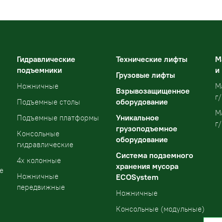
Гидравлические
Технические лифты
М
подъемники
и
Грузовые лифты
Ножничные
М
Взрывозащищенное
г/
оборудование
Подъемные столы
М
Уникальное
Подъемные платформы
г/
грузоподъемное
Консольные
оборудование
гидравлические
Система подземного
4х колонные
хранения мусора
е
Ножничные
ECOSystem
передвижные
Ножничные
Консольные (модульные)