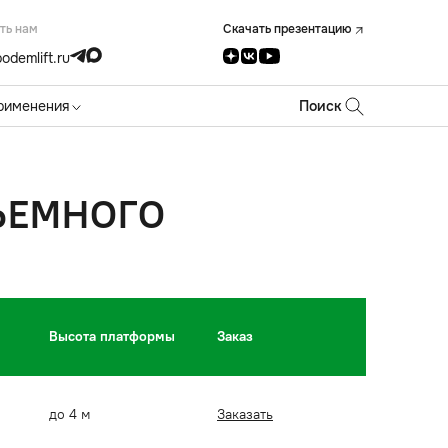
ть нам
Скачать презентацию
odemlift.ru
рименения
Поиск
ЪЕМНОГО
Высота платформы
Заказ
до 4 м
Заказать