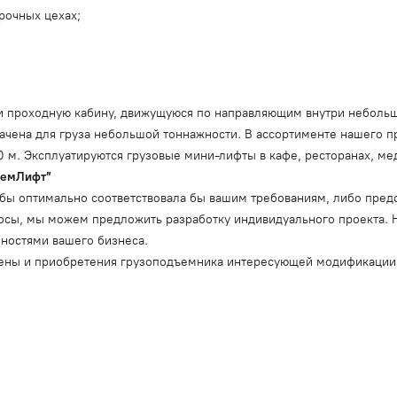
рочных цехах;
или проходную кабину, движущуюся по направляющим внутри небол
начена для груза небольшой тоннажности. В ассортименте нашего 
 м. Эксплуатируются грузовые мини-лифты в кафе, ресторанах, ме
ъемЛифт”
ая бы оптимально соответствовала бы вашим требованиям, либо пре
росы, мы можем предложить разработку индивидуального проекта.
бностями вашего бизнеса.
цены и приобретения грузоподъемника интересующей модификации 