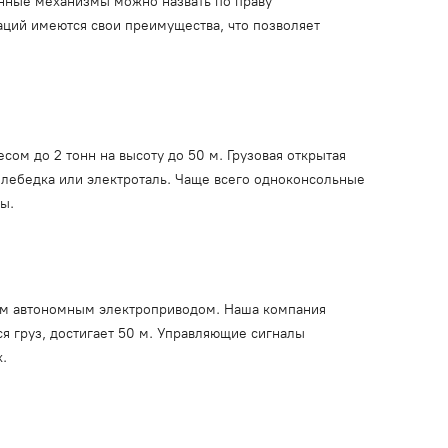
нные механизмы можно назвать по праву
аций имеются свои преимущества, что позволяет
ом до 2 тонн на высоту до 50 м. Грузовая открытая
 лебедка или электроталь. Чаще всего одноконсольные
ы.
оим автономным электроприводом. Наша компания
я груз, достигает 50 м. Управляющие сигналы
.