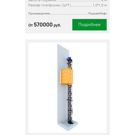
Высота подъема
6 м
Размер платформы (Ш*Г)
1,0*1,0 м
Производитель
ПодъемЛифт
570000
Подробнее
От
руб.