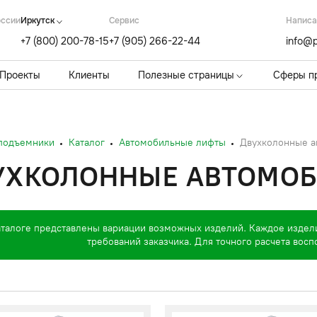
оссии
Иркутск
Cервис
Написа
+7 (800) 200-78-15
+7 (905) 266-22-44
info@p
Проекты
Клиенты
Полезные страницы
Сферы п
 подъемники
Каталог
Автомобильные лифты
Двухколонные а
УХКОЛОННЫЕ АВТОМО
аталоге представлены вариации возможных изделий. Каждое издел
требований заказчика. Для точного расчета вос