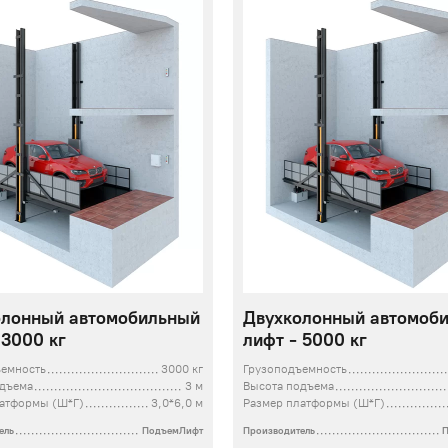
олонный автомобильный
Двухколонный автомоб
 3000 кг
лифт - 5000 кг
ъемность
3000 кг
Грузоподъемность
одъема
3 м
Высота подъема
латформы (Ш*Г)
3,0*6,0 м
Размер платформы (Ш*Г)
ель
ПодъемЛифт
Производитель