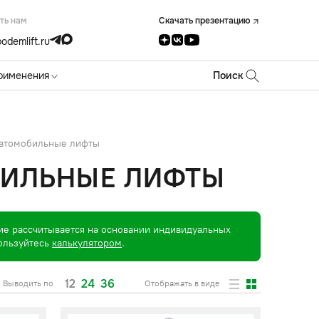
ть нам
Скачать презентацию
odemlift.ru
рименения
Поиск
втомобильные лифты
БИЛЬНЫЕ ЛИФТЫ
ие рассчитывается на основании индивидуальных
пользуйтесь
калькулятором
.
12
24
36
Выводить по
Отображать в виде