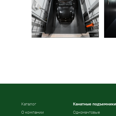
Kаталог
Канатные подъемники
О компании
Одномачтовые