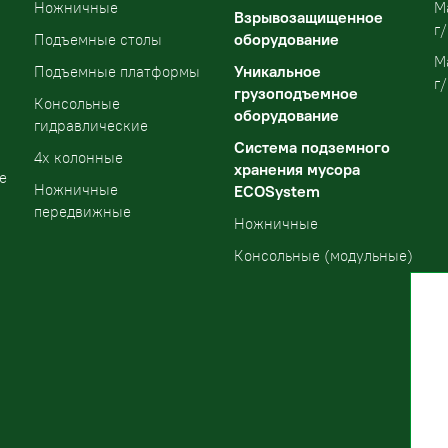
Ножничные
М
Взрывозащищенное
г/
оборудование
Подъемные столы
М
Уникальное
Подъемные платформы
г/
грузоподъемное
Консольные
оборудование
гидравлические
Система подземного
4х колонные
хранения мусора
е
Ножничные
ECOSystem
передвижные
Ножничные
Консольные (модульные)