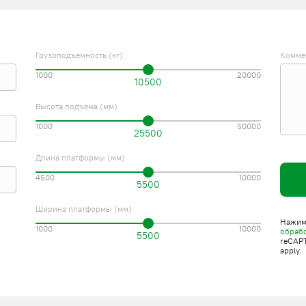
Грузоподъемность (кг)
Комме
1000
20000
10500
Высота подъема (мм)
1000
50000
25500
Длина платформы (мм)
4500
10000
5500
Ширина платформы (мм)
Нажима
1000
10000
обраб
5500
reCAP
apply.