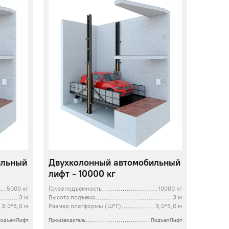
ильный
Двухколонный автомобильный
лифт - 10000 кг
5000 кг
Грузоподъемность
10000 кг
3 м
Высота подъема
3 м
3,0*6,0 м
Размер платформы (Ш*Г)
3,0*6,0 м
ПодъемЛифт
Производитель
ПодъемЛифт