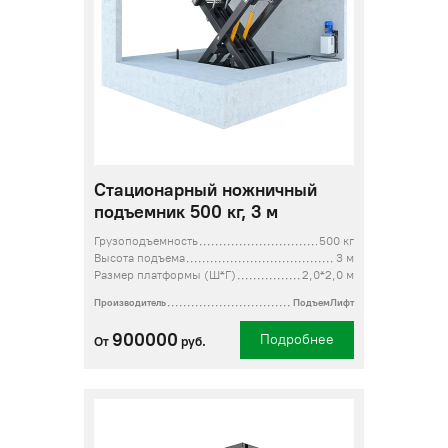
Стационарный ножничный
подъемник 500 кг, 3 м
Грузоподъемность
500 кг
Высота подъема
3 м
Размер платформы (Ш*Г)
2,0*2,0 м
Производитель
ПодъемЛифт
900000
Подробнее
От
руб.