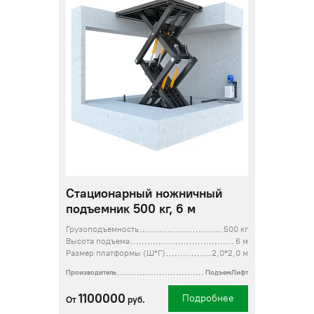
Стационарный ножничный
подъемник 500 кг, 6 м
Грузоподъемность
500 кг
Высота подъема
6 м
Размер платформы (Ш*Г)
2,0*2,0 м
Производитель
ПодъемЛифт
1100000
Подробнее
От
руб.