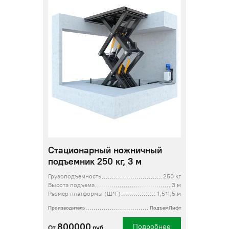
Стационарный ножничный
подъемник 250 кг, 3 м
Грузоподъемность
250 кг
Высота подъема
3 м
Размер платформы (Ш*Г)
1,5*1,5 м
Производитель
ПодъемЛифт
800000
Подробнее
От
руб.