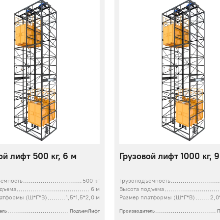
ой лифт 500 кг, 6 м
Грузовой лифт 1000 кг, 9
ъемность
500 кг
Грузоподъемность
одъема
6 м
Высота подъема
атформы (Ш*Г*В)
1,5*1,5*2,0 м
Размер платформы (Ш*Г*В)
2,0
ель
ПодъемЛифт
Производитель