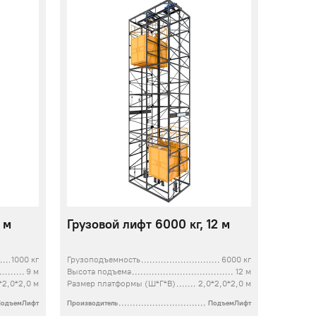
 м
Грузовой лифт 6000 кг, 12 м
1000 кг
Грузоподъемность
6000 кг
9 м
Высота подъема
12 м
*2,0*2,0 м
Размер платформы (Ш*Г*В)
2,0*2,0*2,0 м
ПодъемЛифт
Производитель
ПодъемЛифт