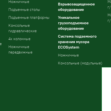
Ножничные
М
Взрывозащищенное
г/
оборудование
Подъемные столы
М
Уникальное
Подъемные платформы
г/
грузоподъемное
Консольные
оборудование
гидравлические
Система подземного
4х колонные
хранения мусора
е
Ножничные
ECOSystem
передвижные
Ножничные
Консольные (модульные)