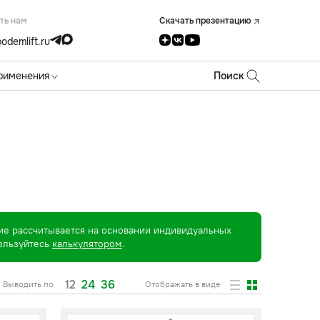
ть нам
Скачать презентацию
odemlift.ru
рименения
Поиск
ие рассчитывается на основании индивидуальных
пользуйтесь
калькулятором
.
12
24
36
Выводить по
Отображать в виде