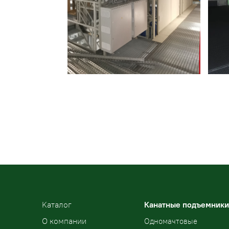
Kаталог
Канатные подъемники
О компании
Одномачтовые