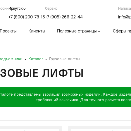
оссии
Иркутск
Cервис
Написа
+7 (800) 200-78-15
+7 (905) 266-22-44
info@p
Проекты
Клиенты
Полезные страницы
Сферы п
 подъемники
Каталог
Грузовые лифты
УЗОВЫЕ ЛИФТЫ
аталоге представлены вариации возможных изделий. Каждое издел
требований заказчика. Для точного расчета вос