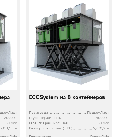
нера
ECOSystem на 8 контейнеров
дъемЛифт
Производитель
ПодъемЛифт
2000 кг
Грузоподъемность
4000 кг
60 мес
Гарантия расширенная
60 мес
5,8*1,55 м
Размер платформы (Ш*Г)
5,8*3,2 м
ПодъемЛифт
Производитель
ПодъемЛифт