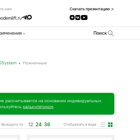
ть нам
Скачать презентацию
odemlift.ru
рименения
Поиск
COSystem
Ножничные
ие рассчитывается на основании индивидуальных
пользуйтесь
калькулятором
.
12
24
36
Выводить по
Отображать в виде