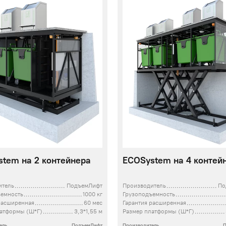
tem на 2 контейнера
ECOSystem на 4 контей
итель
ПодъемЛифт
Производитель
По
ъемность
1000 кг
Грузоподъемность
расширенная
60 мес
Гарантия расширенная
латформы (Ш*Г)
3,3*1,55 м
Размер платформы (Ш*Г)
ель
ПодъемЛифт
Производитель