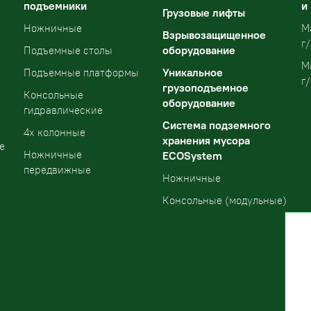
подъемники
и
Грузовые лифты
Ножничные
М
Взрывозащищенное
г/
оборудование
Подъемные столы
М
Уникальное
Подъемные платформы
г/
грузоподъемное
Консольные
оборудование
гидравлические
Система подземного
4х колонные
хранения мусора
е
Ножничные
ECOSystem
передвижные
Ножничные
Консольные (модульные)