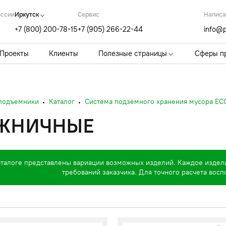
оссии
Иркутск
Cервис
Написа
+7 (800) 200-78-15
+7 (905) 266-22-44
info@p
Проекты
Клиенты
Полезные страницы
Сферы п
 подъемники
Каталог
Система подземного хранения мусора E
ЖНИЧНЫЕ
аталоге представлены вариации возможных изделий. Каждое издел
требований заказчика. Для точного расчета вос