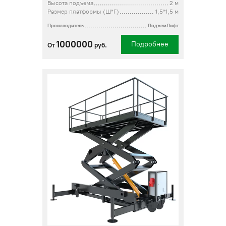
Высота подъема
2 м
Размер платформы (Ш*Г)
1,5*1,5 м
Производитель
ПодъемЛифт
1000000
Подробнее
От
руб.