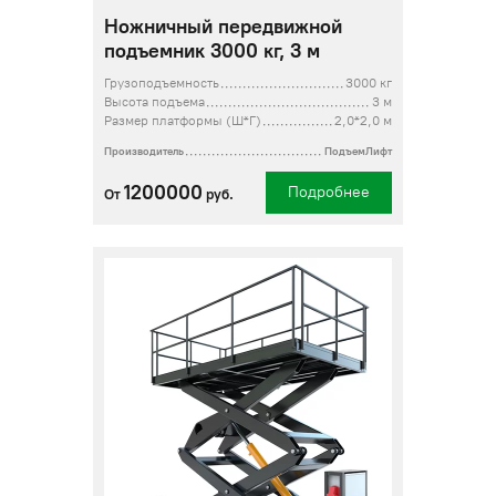
Ножничный передвижной
подъемник 3000 кг, 3 м
Грузоподъемность
3000 кг
Высота подъема
3 м
Размер платформы (Ш*Г)
2,0*2,0 м
Производитель
ПодъемЛифт
1200000
Подробнее
От
руб.