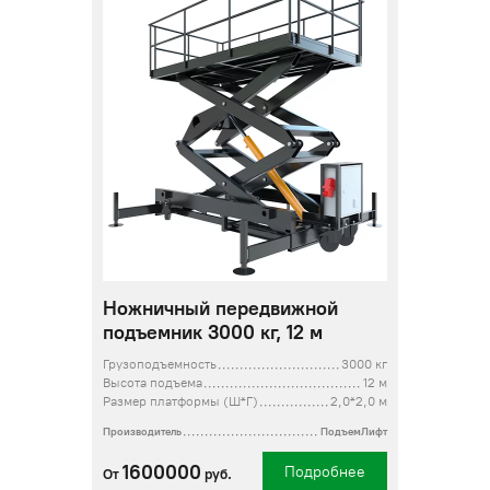
Ножничный передвижной
подъемник 3000 кг, 12 м
Грузоподъемность
3000 кг
Высота подъема
12 м
Размер платформы (Ш*Г)
2,0*2,0 м
Производитель
ПодъемЛифт
1600000
Подробнее
От
руб.