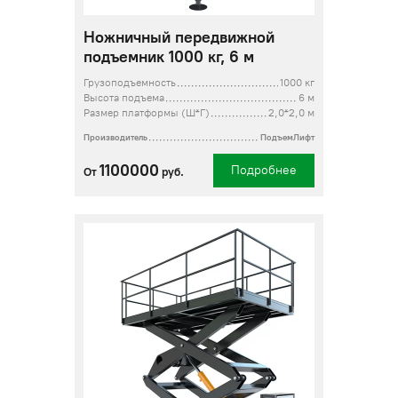
Ножничный передвижной
подъемник 1000 кг, 6 м
Грузоподъемность
1000 кг
Высота подъема
6 м
Размер платформы (Ш*Г)
2,0*2,0 м
Производитель
ПодъемЛифт
1100000
Подробнее
От
руб.