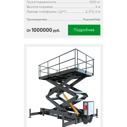
Грузоподъемность
1000 кг
Высота подъема
3 м
Размер платформы (Ш*Г)
2,0*2,0 м
Производитель
ПодъемЛифт
1000000
Подробнее
От
руб.