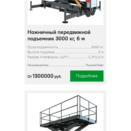
Ножничный передвижной
подъемник 3000 кг, 6 м
Грузоподъемность
3000 кг
Высота подъема
6 м
Размер платформы (Ш*Г)
2,0*2,0 м
Производитель
ПодъемЛифт
1300000
Подробнее
От
руб.