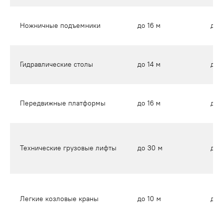
Ножничные подъемники
до 16 м
до 
Гидравлические столы
до 14 м
до 
Передвижные платформы
до 16 м
до 
Технические грузовые лифты
до 30 м
до 
Легкие козловые краны
до 10 м
до 