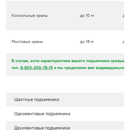
Консольные краны
до 10 м
до 
Мостовые краны
до 18 м
до 
В случае, если характеристики вашего подъемника превышаю
тел.
8-800-200-78-15
и мы предложим вам индивидуальное 
Шахтные подъемники
Одномачтовые подъемники
Двухмачтовые подъемники