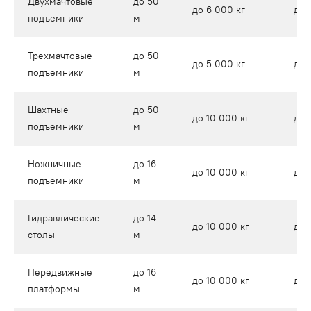
Двухмачтовые
до 50
до 6 000 кг
до 
подъемники
м
Трехмачтовые
до 50
до 5 000 кг
до 
подъемники
м
Шахтные
до 50
до 10 000 кг
до 
подъемники
м
Ножничные
до 16
до 10 000 кг
до 
подъемники
м
Гидравлические
до 14
до 10 000 кг
до 
столы
м
Передвижные
до 16
до 10 000 кг
до 
платформы
м