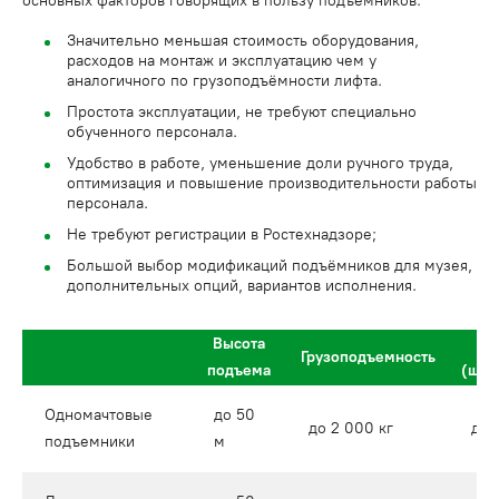
основных факторов говорящих в пользу подъёмников:
Значительно меньшая стоимость оборудования,
расходов на монтаж и эксплуатацию чем у
аналогичного по грузоподъёмности лифта.
Простота эксплуатации, не требуют специально
обученного персонала.
Удобство в работе, уменьшение доли ручного труда,
оптимизация и повышение производительности работы
персонала.
Не требуют регистрации в Ростехнадзоре;
Большой выбор модификаций подъёмников для музея,
дополнительных опций, вариантов исполнения.
Высота
Грузоподъемность
подъема
(шир
Одномачтовые
до 50
до 2 000 кг
до 
подъемники
м