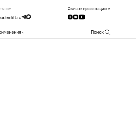
ть нам
Скачать презентацию
odemlift.ru
рименения
Поиск