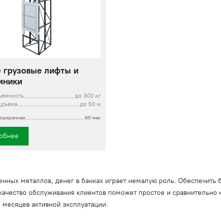
 грузовые лифты и
мники
ъемность
до 300 кг
одъема
до 50 м
асширенная
60 мес
обнее
нных металлов, денег в банках играет немалую роль. Обеспечить
качество обслуживания клиентов поможет простое и сравнительно 
о месяцев активной эксплуатации.