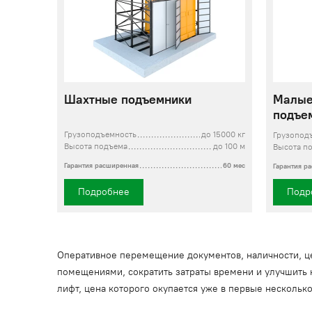
Шахтные подъемники
Малые
подъе
Грузоподъемность
до 15000 кг
Грузопод
Высота подъема
до 100 м
Высота п
Гарантия расширенная
60 мес
Гарантия р
Подробнее
Подр
Оперативное перемещение документов, наличности, це
помещениями, сократить затраты времени и улучшить 
лифт, цена которого окупается уже в первые нескольк