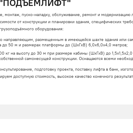
 "ПОДЪЁМЛИФТ"
 монтаж, пуско-наладку, обслуживание, ремонт и модернизацию ли
исимости от конструкции и планировки здания, специфических тре
грузоподъёмного оборудования:
по направляющим, размещенным в имеющейся шахте здания или са
а до 50 м и размерах платформы до (ШхГхВ) 6,0х6,0х4,0 метров;
 кг на высоту до 30 м при размере кабины (ШхГхВ) до 1,5x1,5x2,0
 собственной самонесущей конструкции. Оснащаются всеми необхо
нсультирование, подготовку проекта, поставку лифта в банк, изго
нтируем доступную стоимость, высокое качество конечного результ