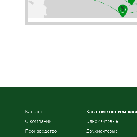
Kаталог
Канатные подъемники
О компании
Одномачтовые
Производство
Двухмачтовые