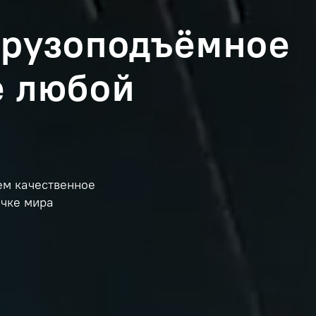
грузоподъёмное
е любой
ем качественное
очке мира