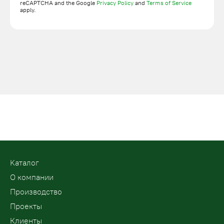
reCAPTCHA and the Google
Privacy Policy
and
Terms of Service
apply.
Kаталог
О компании
Производство
Проекты
Клиенты