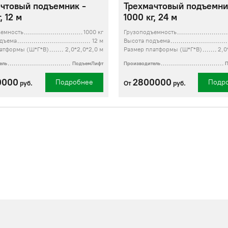
чтовый подъемник -
Трехмачтовый подъемни
, 12 м
1000 кг, 24 м
ъемность
1000 кг
Грузоподъемность
одъема
12 м
Высота подъема
атформы (Ш*Г*В)
2,0*2,0*2,0 м
Размер платформы (Ш*Г*В)
2,0
ель
ПодъемЛифт
Производитель
0000
2800000
Подробнее
Подр
руб.
От
руб.