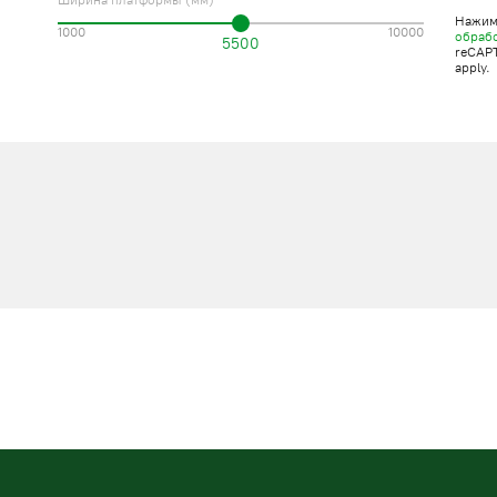
Ширина платформы (мм)
Нажима
1000
10000
обраб
5500
reCAP
apply.