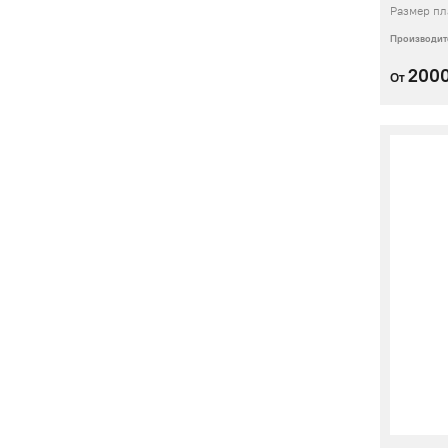
Размер пл
Производит
200
От