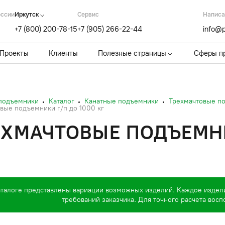
оссии
Иркутск
Cервис
Написа
+7 (800) 200-78-15
+7 (905) 266-22-44
info@p
Проекты
Клиенты
Полезные страницы
Сферы п
 подъемники
Каталог
Канатные подъемники
Трехмачтовые п
вые подъемники г/п до 1000 кг
ЕХМАЧТОВЫЕ ПОДЪЕМНИ
аталоге представлены вариации возможных изделий. Каждое издел
требований заказчика. Для точного расчета вос