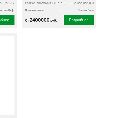
*2,0*2,0 м
Размер платформы (Ш*Г*В)
2,0*2,0*2,0 м
ПодъемЛифт
Производитель
ПодъемЛифт
2400000
обнее
Подробнее
От
руб.