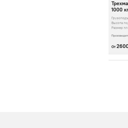
Трехма
1000 кг
Грузопод
Высота п
Размер пл
Производит
260
От