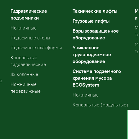
Гидравлические
Технические лифты
М
подъемники
и
Грузовые лифты
Ножничные
М
Взрывозащищенное
г/
оборудование
Подъемные столы
М
Уникальное
Подъемные платформы
г/
грузоподъемное
Консольные
оборудование
гидравлические
Система подземного
4х колонные
хранения мусора
е
Ножничные
ECOSystem
передвижные
Ножничные
Консольные (модульные)