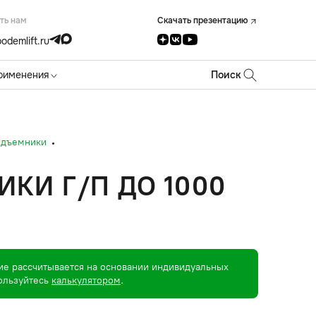
ть нам
Скачать презентацию
odemlift.ru
рименения
Поиск
одъемники
КИ Г/П ДО 1000
ие рассчитывается на основании индивидуальных
пользуйтесь
калькулятором
.