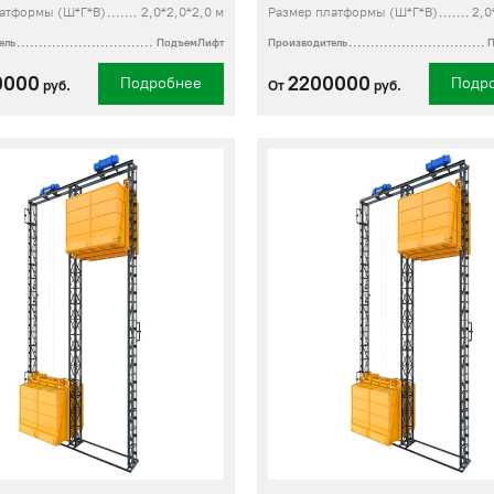
атформы (Ш*Г*В)
2,0*2,0*2,0 м
Размер платформы (Ш*Г*В)
2,0
ель
ПодъемЛифт
Производитель
0000
2200000
Подробнее
Подр
руб.
От
руб.