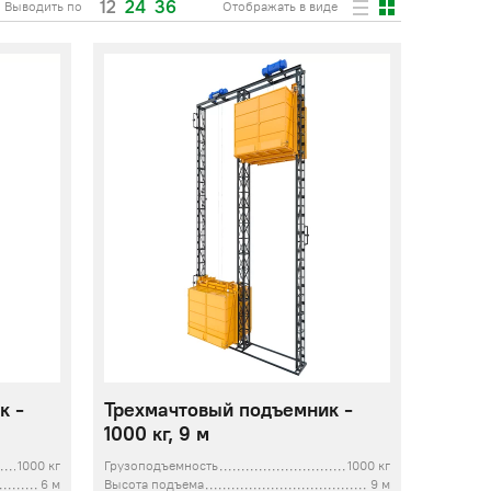
12
24
36
Выводить по
Отображать в виде
к -
Трехмачтовый подъемник -
1000 кг, 9 м
1000 кг
Грузоподъемность
1000 кг
6 м
Высота подъема
9 м