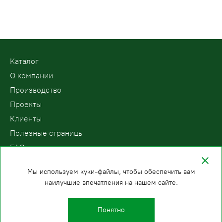
Kаталог
О компании
Производство
Проекты
Клиенты
Полезные страницы
FAQ
Контакты
Мы используем куки-файлы, чтобы обеспечить вам
наилучшие впечатления на нашем сайте.
ООО «ПодъемЛифт»
Бесплатный звонок по России
Политика
8 (800) 200-78-15
конфиденциальности
Понятно
Иркутск
E-mail: