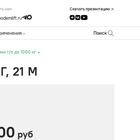
ть нам
Скачать презентацию
odemlift.ru
рименения
Поиск
и г/п до 1000 кг
, 21 М
00
руб