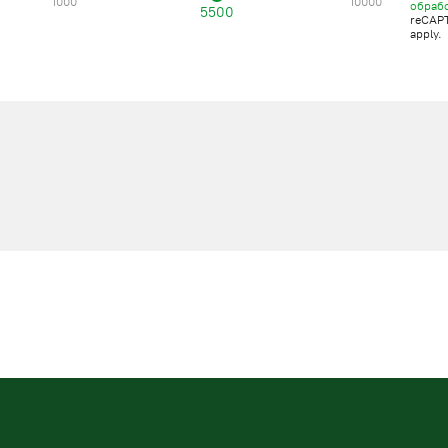
1000
10000
обраб
5500
reCAP
apply.