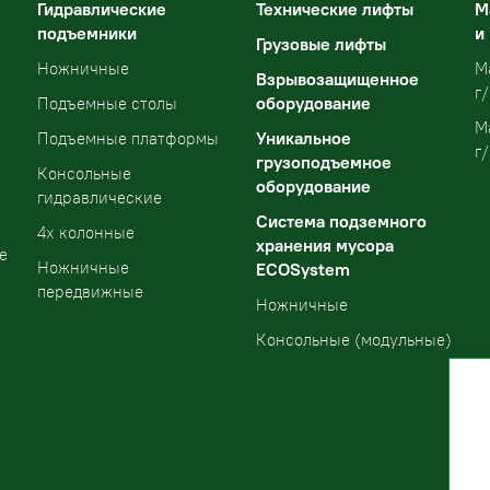
Гидравлические
Технические лифты
М
подъемники
и
Грузовые лифты
Ножничные
М
Взрывозащищенное
г/
оборудование
Подъемные столы
М
Уникальное
Подъемные платформы
г/
грузоподъемное
Консольные
оборудование
гидравлические
Система подземного
4х колонные
хранения мусора
е
Ножничные
ECOSystem
передвижные
Ножничные
Консольные (модульные)