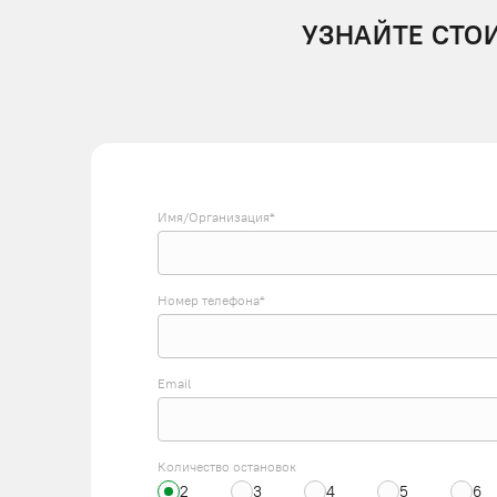
УЗНАЙТЕ СТО
Имя/Организация*
Номер телефона*
Email
Количество остановок
2
3
4
5
6