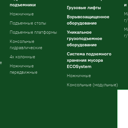
подъемники
и
Грузовые лифты
Ножничные
М
Взрывозащищенное
г/
оборудование
Подъемные столы
М
Уникальное
Подъемные платформы
г/
грузоподъемное
Консольные
оборудование
гидравлические
Система подземного
4х колонные
хранения мусора
е
Ножничные
ECOSystem
передвижные
Ножничные
Консольные (модульные)