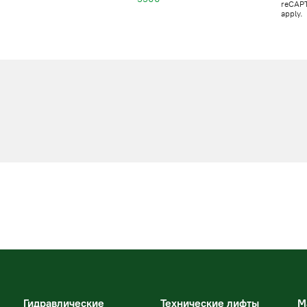
reCAP
apply.
Гидравлические
Технические лифты
М