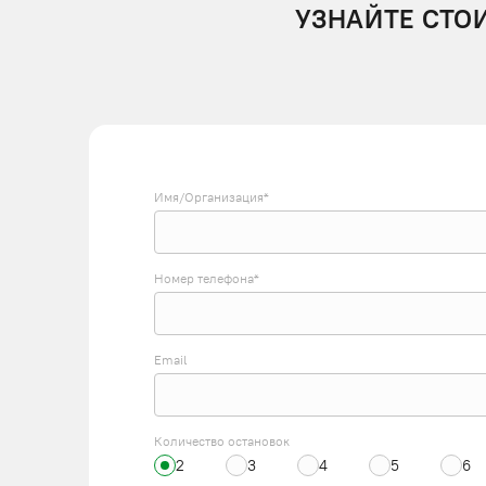
УЗНАЙТЕ СТО
Имя/Организация*
Номер телефона*
Email
Количество остановок
2
3
4
5
6