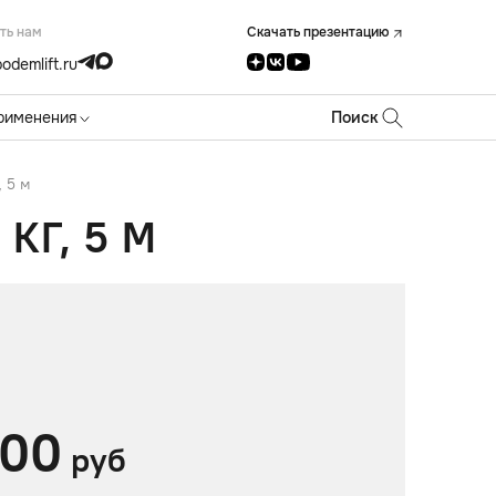
ть нам
Скачать презентацию
odemlift.ru
рименения
Поиск
 5 м
КГ, 5 М
00
руб