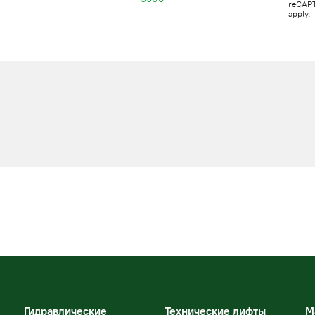
reCAP
apply.
Гидравлические
Технические лифты
М