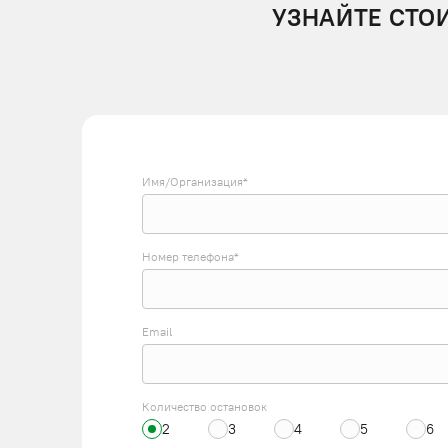
УЗНАЙТЕ СТО
Имя/Организация*
Номер телефона*
Email
Количество остановок
2
3
4
5
6