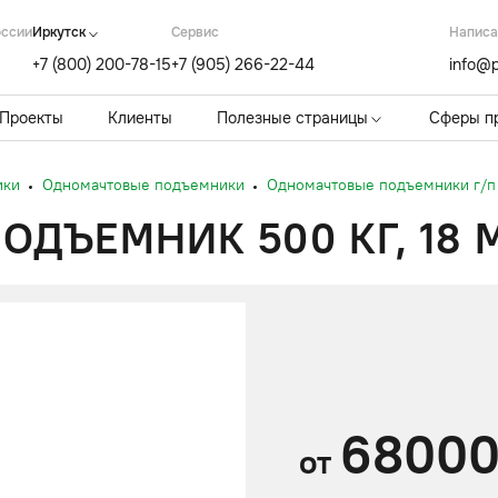
оссии
Иркутск
Cервис
Написа
+7 (800) 200-78-15
+7 (905) 266-22-44
info@p
Проекты
Клиенты
Полезные страницы
Сферы п
ики
Одномачтовые подъемники
Одномачтовые подъемники г/п 
ДЪЕМНИК 500 КГ, 18 
6800
от