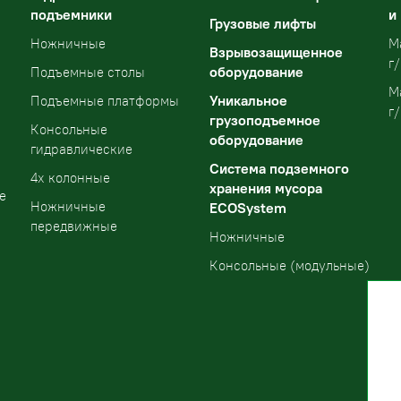
подъемники
и
Грузовые лифты
Ножничные
М
Взрывозащищенное
г/
оборудование
Подъемные столы
М
Уникальное
Подъемные платформы
г/
грузоподъемное
Консольные
оборудование
гидравлические
Система подземного
4х колонные
хранения мусора
е
Ножничные
ECOSystem
передвижные
Ножничные
Консольные (модульные)