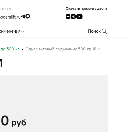
ть нам
Скачать презентацию
odemlift.ru
рименения
Поиск
до 500 кг.
Одномачтовый подъемник 500 кг, 18 м
М
00
руб