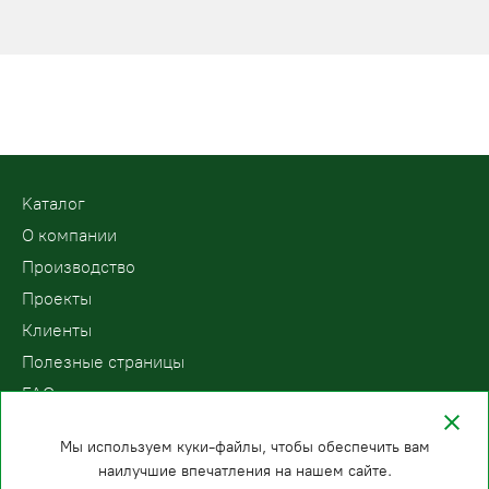
Kаталог
О компании
Производство
Проекты
Клиенты
Полезные страницы
FAQ
Контакты
Мы используем куки-файлы, чтобы обеспечить вам
наилучшие впечатления на нашем сайте.
ООО «ПодъемЛифт»
Бесплатный звонок по России