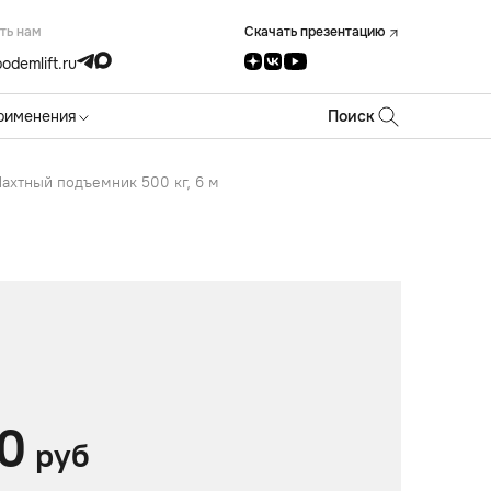
ть нам
Скачать презентацию
odemlift.ru
рименения
Поиск
ахтный подъемник 500 кг, 6 м
0
руб