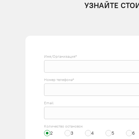
УЗНАЙТЕ СТО
Имя/Организация*
Номер телефона*
Email
Количество остановок
2
3
4
5
6