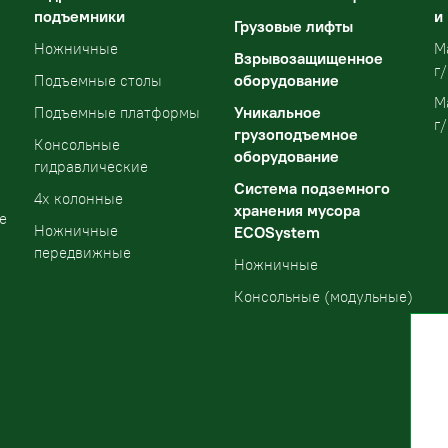
подъемники
и
Грузовые лифты
Ножничные
М
Взрывозащищенное
г/
оборудование
Подъемные столы
М
Уникальное
Подъемные платформы
г/
грузоподъемное
Консольные
оборудование
гидравлические
Система подземного
4х колонные
хранения мусора
е
Ножничные
ECOSystem
передвижные
Ножничные
Консольные (модульные)