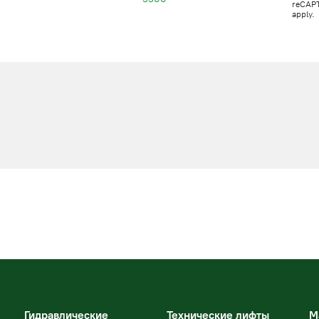
reCAP
apply.
Гидравлические
Технические лифты
М