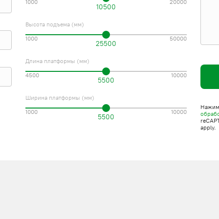
1000
20000
10500
Высота подъема (мм)
1000
50000
25500
Длина платформы (мм)
4500
10000
5500
Ширина платформы (мм)
Нажима
1000
10000
обраб
5500
reCAP
apply.