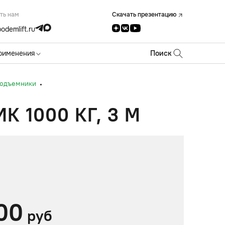
ть нам
Скачать презентацию
odemlift.ru
рименения
Поиск
подъемники
1000 КГ, 3 М
00
руб