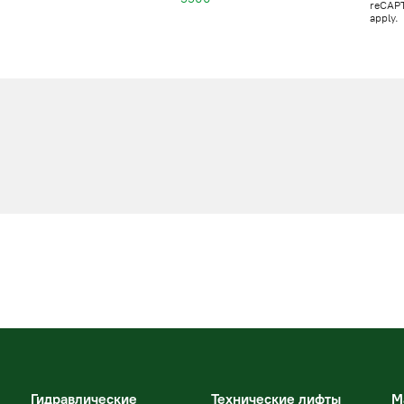
reCAP
apply.
Гидравлические
Технические лифты
М