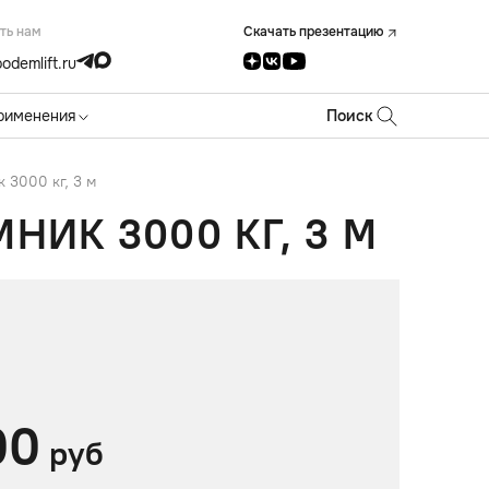
ть нам
Скачать презентацию
odemlift.ru
рименения
Поиск
 3000 кг, 3 м
ИК 3000 КГ, 3 М
00
руб