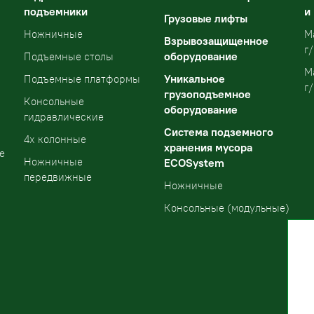
подъемники
и
Грузовые лифты
Ножничные
М
Взрывозащищенное
г/
оборудование
Подъемные столы
М
Уникальное
Подъемные платформы
г/
грузоподъемное
Консольные
оборудование
гидравлические
Система подземного
4х колонные
хранения мусора
е
Ножничные
ECOSystem
передвижные
Ножничные
Консольные (модульные)