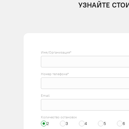
УЗНАЙТЕ СТО
Имя/Организация*
Номер телефона*
Email
Количество остановок
2
3
4
5
6