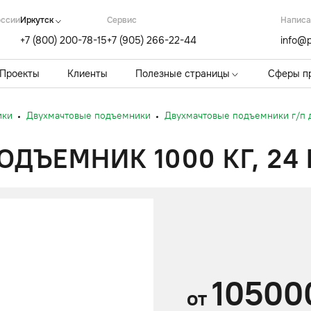
оссии
Иркутск
Cервис
Написа
+7 (800) 200-78-15
+7 (905) 266-22-44
info@p
Проекты
Клиенты
Полезные страницы
Сферы п
ики
Двухмачтовые подъемники
Двухмачтовые подъемники г/п д
ДЪЕМНИК 1000 КГ, 24
10500
от