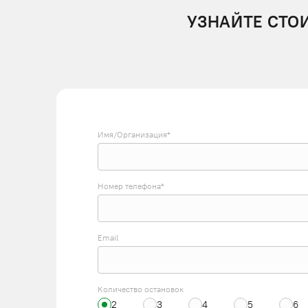
УЗНАЙТЕ СТО
Имя/Организация*
Номер телефона*
Email
Количество остановок
2
3
4
5
6