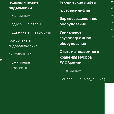
Гидравлические
Технические лифты
М
подъемники
и
Грузовые лифты
Ножничные
М
Взрывозащищенное
г/
оборудование
Подъемные столы
М
Уникальное
Подъемные платформы
г/
грузоподъемное
Консольные
оборудование
гидравлические
Система подземного
4х колонные
хранения мусора
е
Ножничные
ECOSystem
передвижные
Ножничные
Консольные (модульные)