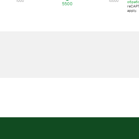
1000
10000
обраб
5500
reCAP
apply.