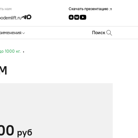
ть нам
Скачать презентацию
odemlift.ru
рименения
Поиск
о 1000 кг.
 М
00
руб