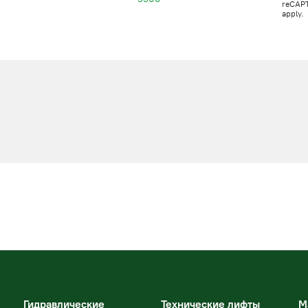
reCAP
apply.
Гидравлические
Технические лифты
М