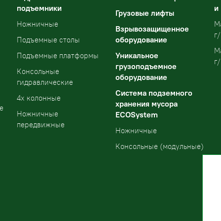
подъемники
и
Грузовые лифты
Ножничные
М
Взрывозащищенное
г/
оборудование
Подъемные столы
М
Уникальное
Подъемные платформы
г/
грузоподъемное
Консольные
оборудование
гидравлические
Система подземного
4х колонные
хранения мусора
е
Ножничные
ECOSystem
передвижные
Ножничные
Консольные (модульные)