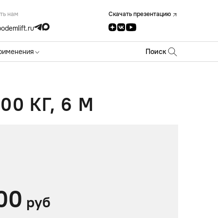
ть нам
Скачать презентацию
odemlift.ru
рименения
Поиск
0 КГ, 6 М
00
руб