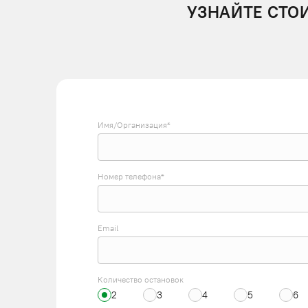
УЗНАЙТЕ СТО
Имя/Организация*
Номер телефона*
Email
Количество остановок
2
3
4
5
6