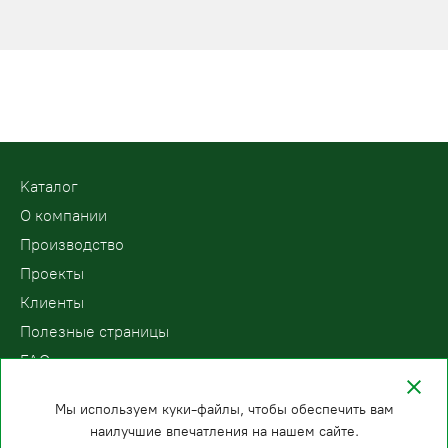
Kаталог
О компании
Производство
Проекты
Клиенты
Полезные страницы
FAQ
Контакты
Мы используем куки-файлы, чтобы обеспечить вам
наилучшие впечатления на нашем сайте.
ООО «ПодъемЛифт»
Бесплатный звонок по России