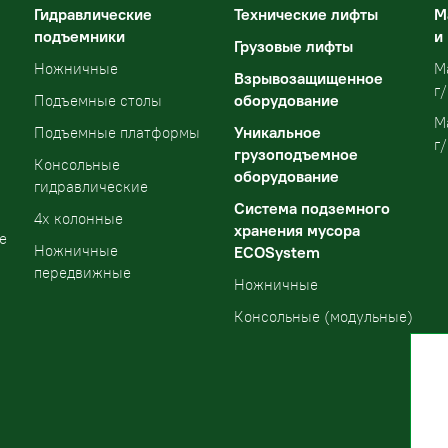
Гидравлические
Технические лифты
М
подъемники
и
Грузовые лифты
Ножничные
М
Взрывозащищенное
г/
оборудование
Подъемные столы
М
Уникальное
Подъемные платформы
г/
грузоподъемное
Консольные
оборудование
гидравлические
Система подземного
4х колонные
хранения мусора
е
Ножничные
ECOSystem
передвижные
Ножничные
Консольные (модульные)