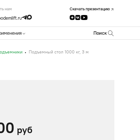
ть нам
Скачать презентацию
odemlift.ru
рименения
Поиск
подъемники
Подъемный стол 1000 кг, 3 м
00
руб