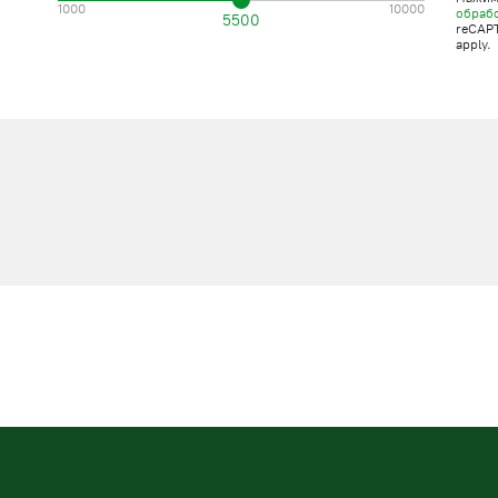
1000
10000
обраб
5500
reCAP
apply.