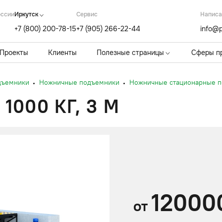
оссии
Иркутск
Cервис
Написа
+7 (800) 200-78-15
+7 (905) 266-22-44
info@p
Проекты
Клиенты
Полезные страницы
Сферы п
дъемники
Ножничные подъемники
Ножничные стационарные 
000 КГ, 3 М
12000
от