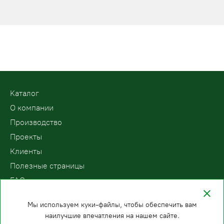
Kаталог
О компании
Производство
Проекты
Клиенты
Полезные страницы
FAQ
Контакты
Мы используем куки-файлы, чтобы обеспечить вам
наилучшие впечатления на нашем сайте.
ООО «ПодъемЛифт»
Бесплатный звонок по России