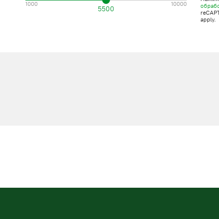
1000
10000
обраб
5500
reCAP
apply.