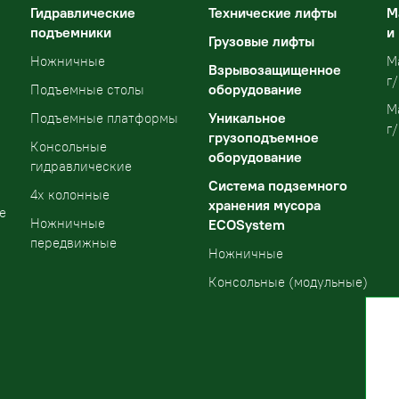
Гидравлические
Технические лифты
М
подъемники
и
Грузовые лифты
Ножничные
М
Взрывозащищенное
г/
оборудование
Подъемные столы
М
Уникальное
Подъемные платформы
г/
грузоподъемное
Консольные
оборудование
гидравлические
Система подземного
4х колонные
хранения мусора
е
Ножничные
ECOSystem
передвижные
Ножничные
Консольные (модульные)