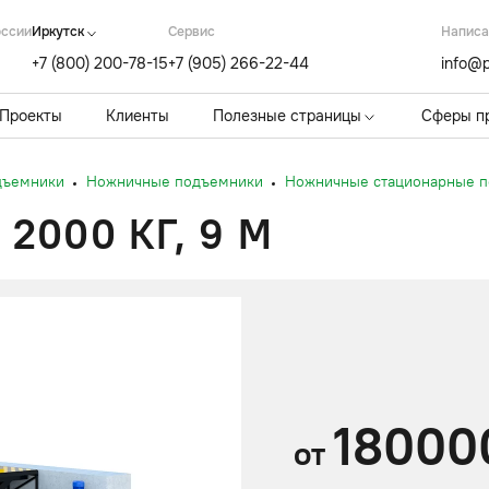
оссии
Иркутск
Cервис
Написа
+7 (800) 200-78-15
+7 (905) 266-22-44
info@p
Проекты
Клиенты
Полезные страницы
Сферы п
дъемники
Ножничные подъемники
Ножничные стационарные 
000 КГ, 9 М
18000
от