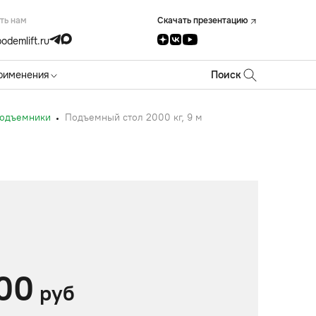
ть нам
Скачать презентацию
odemlift.ru
рименения
Поиск
подъемники
Подъемный стол 2000 кг, 9 м
00
руб