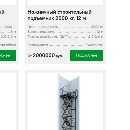
ый
Ножничный строительный
подъемник 2000 кг, 12 м
2000 кг
Грузоподъемность
2000 кг
6 м
Высота подъема
12 м
2,0*2,0 м
Размер платформы (Ш*Г)
2,0*2,0 м
ПодъемЛифт
Производитель
ПодъемЛифт
2000000
обнее
Подробнее
От
руб.