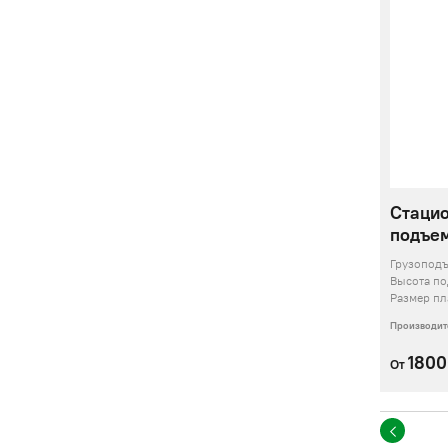
Стаци
подъем
Грузопод
Высота п
Размер п
Производит
180
От