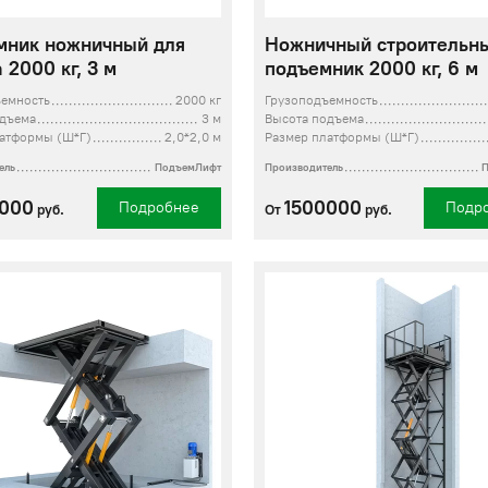
мник ножничный для
Ножничный строительн
 2000 кг, 3 м
подъемник 2000 кг, 6 м
ъемность
2000 кг
Грузоподъемность
одъема
3 м
Высота подъема
латформы (Ш*Г)
2,0*2,0 м
Размер платформы (Ш*Г)
ель
ПодъемЛифт
Производитель
0000
1500000
Подробнее
Подр
руб.
От
руб.