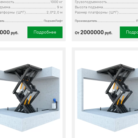
ъемность
1000 кг
Грузоподъемность
одъема
9 м
Высота подъема
латформы (Ш*Г)
2,0*2,0 м
Размер платформы (Ш*Г)
ель
ПодъемЛифт
Производитель
0000
2000000
Подробнее
Подр
руб.
От
руб.