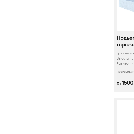
Подъе
гаража
Грузопод
Высота п
Размер п
Производит
150
От