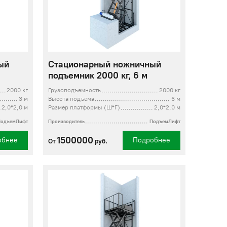
ый
Стационарный ножничный
подъемник 2000 кг, 6 м
2000 кг
Грузоподъемность
2000 кг
3 м
Высота подъема
6 м
2,0*2,0 м
Размер платформы (Ш*Г)
2,0*2,0 м
ПодъемЛифт
Производитель
ПодъемЛифт
1500000
обнее
Подробнее
От
руб.