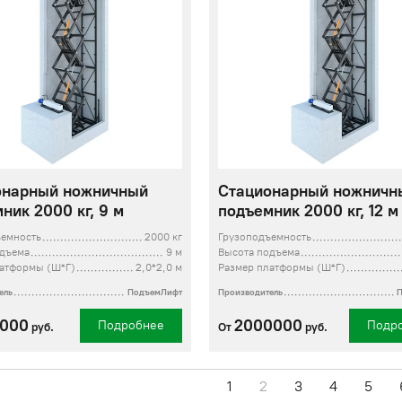
онарный ножничный
Стационарный ножничн
ник 2000 кг, 9 м
подъемник 2000 кг, 12 м
ъемность
2000 кг
Грузоподъемность
одъема
9 м
Высота подъема
латформы (Ш*Г)
2,0*2,0 м
Размер платформы (Ш*Г)
ель
ПодъемЛифт
Производитель
0000
2000000
Подробнее
Подр
руб.
От
руб.
1
2
3
4
5