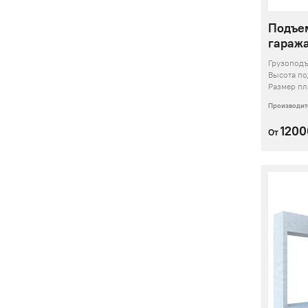
Подъе
гаража
Грузопод
Высота п
Размер п
Производит
120
От