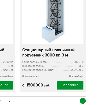
ый
Стационарный ножничный
подъемник 3000 кг, 3 м
2000 кг
Грузоподъемность
3000 кг
12 м
Высота подъема
3 м
2,0*2,0 м
Размер платформы (Ш*Г)
2,0*2,0 м
ПодъемЛифт
Производитель
ПодъемЛифт
1500000
обнее
Подробнее
От
руб.
6
7