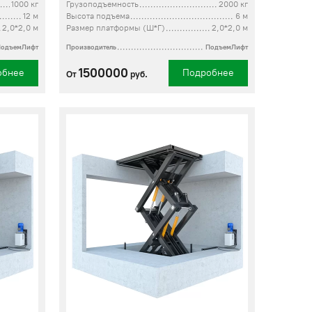
1000 кг
Грузоподъемность
2000 кг
12 м
Высота подъема
6 м
2,0*2,0 м
Размер платформы (Ш*Г)
2,0*2,0 м
ПодъемЛифт
Производитель
ПодъемЛифт
1500000
обнее
Подробнее
От
руб.