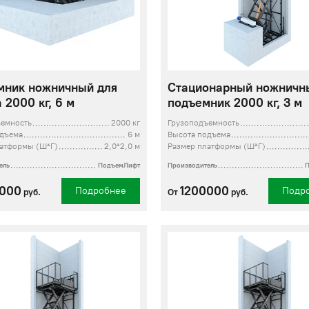
мник ножничный для
Стационарный ножничн
 2000 кг, 6 м
подъемник 2000 кг, 3 м
ъемность
2000 кг
Грузоподъемность
одъема
6 м
Высота подъема
латформы (Ш*Г)
2,0*2,0 м
Размер платформы (Ш*Г)
ель
ПодъемЛифт
Производитель
0000
1200000
Подробнее
Подр
руб.
От
руб.