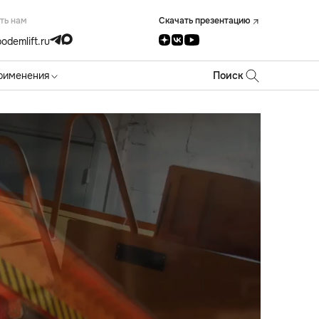
ть нам
Скачать презентацию
odemlift.ru
рименения
Поиск